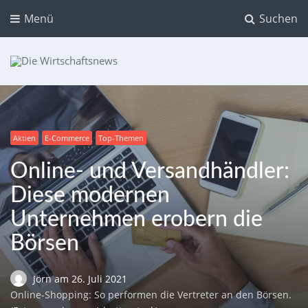
Menü
Suchen
Die Wirtschaftsnews
Dein Ratgeber für Aktien und Kryptowährungen
Aktien
E-Commerce
Top-Themen
Online- und Versandhändler:
Diese modernen
Unternehmen erobern die
Börsen
Jörn
am
26. Juli 2021
Online-Shopping: So performen die Vertreter an den Börsen.