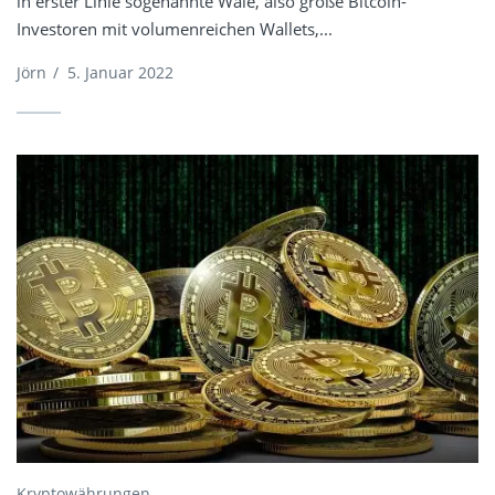
in erster Linie sogenannte Wale, also große Bitcoin-
Investoren mit volumenreichen Wallets,...
Jörn
/
5. Januar 2022
Kryptowährungen