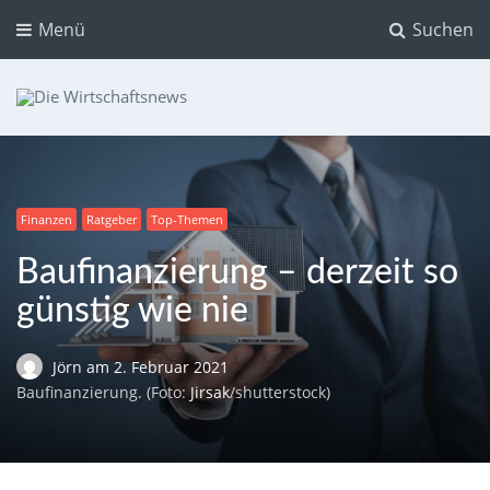
Menü
Suchen
Die Wirtschaftsnews
Dein Ratgeber für Aktien und Kryptowährungen
Finanzen
Ratgeber
Top-Themen
Baufinanzierung – derzeit so
günstig wie nie
Jörn
am
2. Februar 2021
Baufinanzierung. (Foto:
Jirsak
/shutterstock)