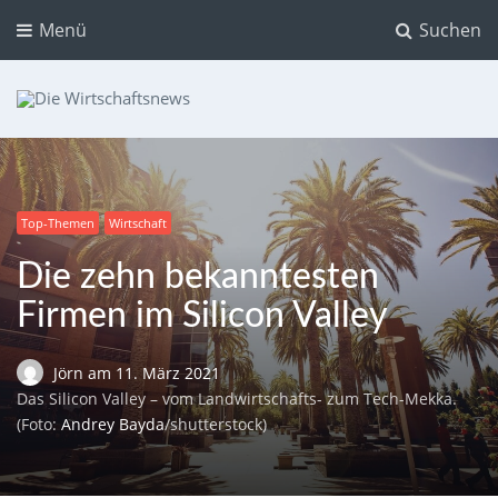
Menü
Suchen
Die Wirtschaftsnews
Dein Ratgeber für Aktien und Kryptowährungen
Top-Themen
Wirtschaft
Die zehn bekanntesten
Firmen im Silicon Valley
Jörn
am
11. März 2021
Das Silicon Valley – vom Landwirtschafts- zum Tech-Mekka.
(Foto:
Andrey Bayda
/shutterstock)