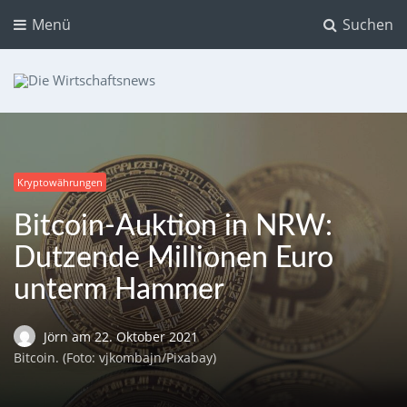
Menü
Suchen
Die Wirtschaftsnews
Dein Ratgeber für Aktien und Kryptowährungen
Kryptowährungen
Bitcoin-Auktion in NRW:
Dutzende Millionen Euro
unterm Hammer
Jörn
am
22. Oktober 2021
Bitcoin. (Foto: vjkombajn/Pixabay)