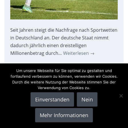
Seit Jahren steigt die Nachfrage nach Sportwetten
in Deutschland an. Der deutsche Staat nimmt
dadurch jährlich einen dreistelligen
Millionenbetrag durch…
Weiterlesen
→
Um unsere Webseite für Sie optimal zu gestalten und
Paukenschlag: Sparkassen bereiten Bitcoin-
fortlaufend verbessern zu können, verwenden wir Cookies.
Handel vor
Durch die weitere Nutzung der Webseite stimmen Sie der
Verwendung von Cookies zu.
Einverstanden
Nein
Mehr Informationen