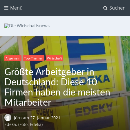
Menü
Suchen
Die Wirtschaftsnews
Dein Ratgeber für Aktien und Kryptowährungen
Allgemein
Top-Themen
Wirtschaft
Größte Arbeitgeber in
Deutschland: Diese 10
Firmen haben die meisten
Mitarbeiter
Jörn
am
27. Januar 2021
Edeka. (Foto: Edeka)