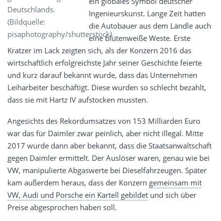
ein globales Symbol deutscher
Deutschlands.
Ingenieurskunst. Lange Zeit hatten
(Bildquelle:
die Autobauer aus dem Ländle auch
pisaphotography/shutterstock)
eine blütenweiße Weste. Erste
Kratzer im Lack zeigten sich, als der Konzern 2016 das
wirtschaftlich erfolgreichste Jahr seiner Geschichte feierte
und kurz darauf bekannt wurde, dass das Unternehmen
Leiharbeiter beschäftigt. Diese wurden so schlecht bezahlt,
dass sie mit Hartz IV aufstocken mussten.
Angesichts des Rekordumsatzes von 153 Milliarden Euro
war das für Daimler zwar peinlich, aber nicht illegal. Mitte
2017 wurde dann aber bekannt, dass die Staatsanwaltschaft
gegen Daimler ermittelt. Der Auslöser waren, genau wie bei
VW, manipulierte Abgaswerte bei Dieselfahrzeugen. Später
kam außerdem heraus, dass der Konzern
gemeinsam mit
VW, Audi und Porsche ein Kartell gebildet
und sich über
Preise abgesprochen haben soll.