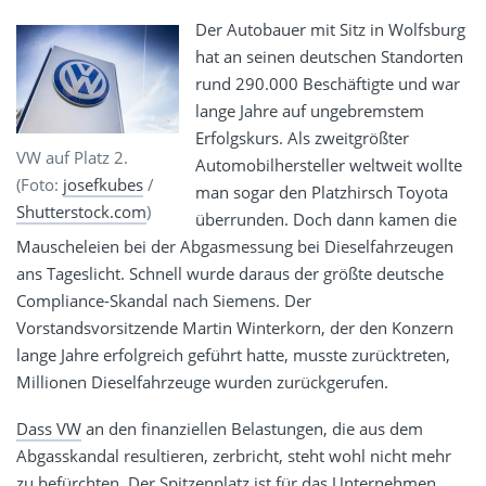
Der Autobauer mit Sitz in Wolfsburg
hat an seinen deutschen Standorten
rund 290.000 Beschäftigte und war
lange Jahre auf ungebremstem
Erfolgskurs. Als zweitgrößter
VW auf Platz 2.
Automobilhersteller weltweit wollte
(Foto:
josefkubes
/
man sogar den Platzhirsch Toyota
Shutterstock.com
)
überrunden. Doch dann kamen die
Mauscheleien bei der Abgasmessung bei Dieselfahrzeugen
ans Tageslicht. Schnell wurde daraus der größte deutsche
Compliance-Skandal nach Siemens. Der
Vorstandsvorsitzende Martin Winterkorn, der den Konzern
lange Jahre erfolgreich geführt hatte, musste zurücktreten,
Millionen Dieselfahrzeuge wurden zurückgerufen.
Dass VW
an den finanziellen Belastungen, die aus dem
Abgasskandal resultieren, zerbricht, steht wohl nicht mehr
zu befürchten. Der Spitzenplatz ist für das Unternehmen