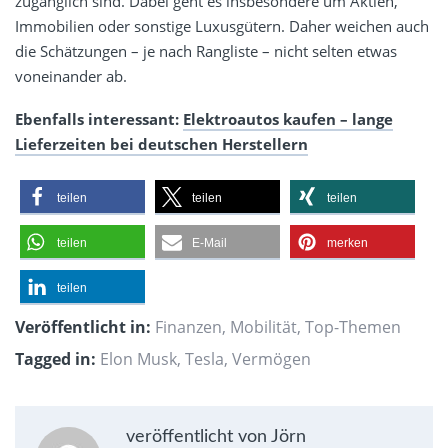
zugänglich sind. Dabei geht es insbesondere um Aktien,
Immobilien oder sonstige Luxusgütern. Daher weichen auch
die Schätzungen – je nach Rangliste – nicht selten etwas
voneinander ab.
Ebenfalls interessant:
Elektroautos kaufen – lange
Lieferzeiten bei deutschen Herstellern
teilen
teilen
teilen
teilen
E-Mail
merken
teilen
Veröffentlicht in:
Finanzen
,
Mobilität
,
Top-Themen
Tagged in:
Elon Musk
,
Tesla
,
Vermögen
veröffentlicht von Jörn