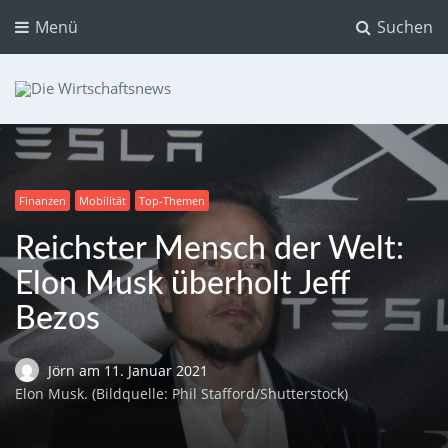
Menü
Suchen
Die Wirtschaftsnews
Dein Ratgeber für Aktien und Kryptowährungen
Finanzen
Mobilität
Top-Themen
Reichster Mensch der Welt:
Elon Musk überholt Jeff
Bezos
Jörn
am
11. Januar 2021
Elon Musk. (Bildquelle: Phil Stafford/Shutterstock)