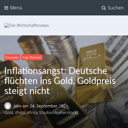
Menü
Suchen
Die Wirtschaftsnews
Dein Ratgeber für Aktien und Kryptowährungen
Finanzen
Top-Themen
Inflationsangst: Deutsche
flüchten ins Gold, Goldpreis
steigt nicht
Jörn
am
24. September 2021
Gold. (Foto: Africa Studio/shutterstock)