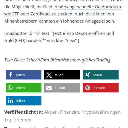
die Möglichkeit, ihr Geld
in börsengehandelte Goldprodukte
wie ETF
oder Zertifikate zu stecken. Auch die Aktien von
Minenbetreibern könnten ein lohnendes Anlageziel sein.
[maxbutton id=“6″ text=“Jetzt eToro Depot eröffnen und
Gold (CFD) handeln*“ window=“new“ ]
Text: Oliver Schoch/Jörn Brien/Nebenberufliches Trading
teilen
teilen
teilen
teilen
E-Mail
merken
teilen
Veröffentlicht in:
Aktien
,
Finanzen
,
Kryptowährungen
,
Top-Themen