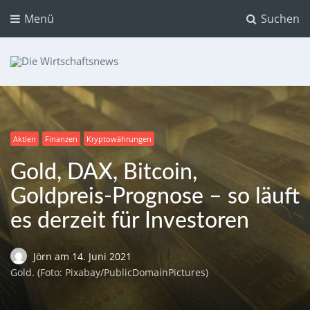
Menü
Suchen
Die Wirtschaftsnews
Dein Ratgeber für Aktien und Kryptowährungen
Aktien
Finanzen
Kryptowährungen
Gold, DAX, Bitcoin,
Goldpreis-Prognose – so läuft
es derzeit für Investoren
Jörn
am
14. Juni 2021
Gold. (Foto: Pixabay/PublicDomainPictures)