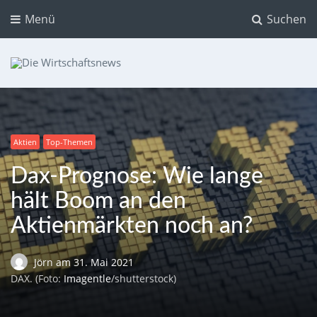
Menü
Suchen
Die Wirtschaftsnews
Dein Ratgeber für Aktien und Kryptowährungen
Aktien
Top-Themen
Dax-Prognose: Wie lange
hält Boom an den
Aktienmärkten noch an?
Jörn
am
31. Mai 2021
DAX. (Foto:
Imagentle
/shutterstock)