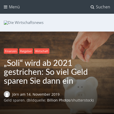
Menü
Suchen
Die Wirtschaftsnews
Dein Ratgeber für Aktien und Kryptowährungen
Finanzen
Ratgeber
Wirtschaft
„Soli“ wird ab 2021
gestrichen: So viel Geld
sparen Sie dann ein
Jörn
am
14. November 2019
Geld sparen. (Bildquelle:
Billion Photos
/shutterstock)