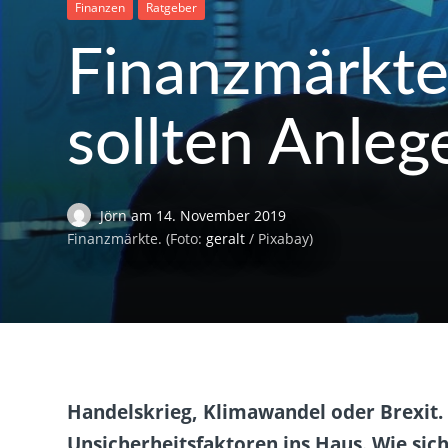
Finanzen
Ratgeber
Finanzmärkte
sollten Anleg
Jörn
am
14. November 2019
Finanzmärkte. (Foto:
geralt
/ Pixabay)
Handelskrieg, Klimawandel oder Brexit.
Unsicherheitsfaktoren ins Haus. Wie sic