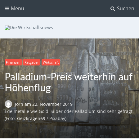
Menü
Suchen
Die Wirtschaftsnews
Dein Ratgeber für Aktien und Kryptowährungen
Finanzen
Ratgeber
Wirtschaft
Palladium-Preis weiterhin auf
Höhenflug
Jörn
am
22. November 2019
Edelmetalle wie Gold, Silber oder Palladium sind sehr gefragt.
(Foto:
Geizkragen69
/ Pixabay)