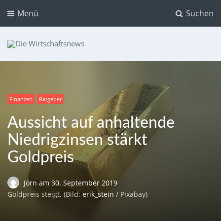
Menü
Suchen
Die Wirtschaftsnews
Dein Ratgeber für Aktien und Kryptowährungen
Finanzen
Ratgeber
Aussicht auf anhaltende
Niedrigzinsen stärkt
Goldpreis
Jörn
am
30. September 2019
Goldpreis steigt. (Bild:
erik_stein
/ Pixabay)