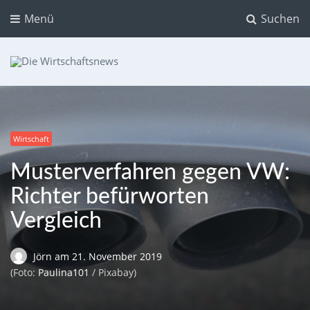
Menü
Suchen
Die Wirtschaftsnews
Dein Ratgeber für Aktien und Kryptowährungen
Wirtschaft
Musterverfahren gegen VW:
Richter befürworten
Vergleich
Jörn
am
21. November 2019
(Foto:
Paulina101
/ Pixabay)