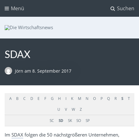
Menü
Suchen
Die Wirtschaftsnews
Dein Ratgeber für Aktien und Kryptowährungen
SDAX
Jörn
am
8. September 2017
A
B
C
D
E
F
G
H
I
K
M
N
O
P
Q
R
S
T
U
V
W
Z
SC
SD
SK
SO
SP
Im
SDAX
folgen die 50 nächstgrößeren Unternehmen,