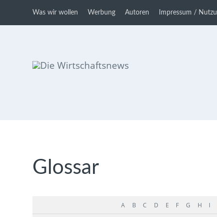
Was wir wollen
Werbung
Autoren
Impressum / Nutz
Die Wirtschaftsnews
Dein Ratgeber für Aktien und
Kryptowährungen
Glossar
A
B
C
D
E
F
G
H
I