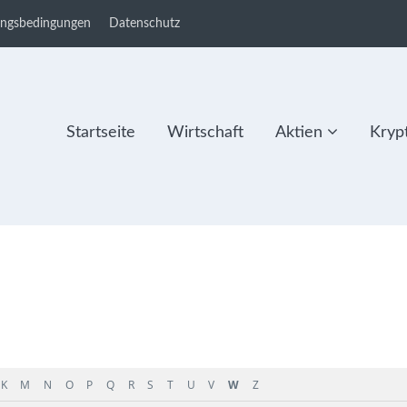
ungsbedingungen
Datenschutz
Startseite
Wirtschaft
Aktien
Kryp
K
M
N
O
P
Q
R
S
T
U
V
W
Z