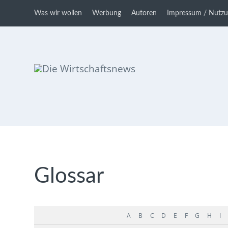
Was wir wollen
Werbung
Autoren
Impressum / Nutz
Die Wirtschaftsnews
Dein Ratgeber für Aktien und
Kryptowährungen
Glossar
A
B
C
D
E
F
G
H
I