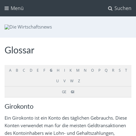
Menü
Suchen
Die Wirtschaftsnews
Dein Ratgeber für Aktien und Kryptowährungen
Glossar
A
B
C
D
E
F
G
H
I
K
M
N
O
P
Q
R
S
T
U
V
W
Z
GE
GI
Girokonto
Ein Girokonto ist ein Konto des täglichen Gebrauchs. Diese
Konten verwendet man für die meisten Geldtransaktionen
des Kontoinhabers wie Lohn- und Gehaltszahlungen,