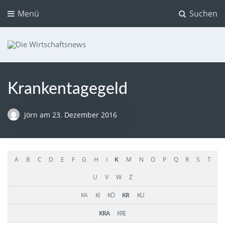
Menü
Suchen
Die Wirtschaftsnews
Dein Ratgeber für Aktien und Kryptowährungen
Krankentagegeld
Jörn
am
23. Dezember 2016
A
B
C
D
E
F
G
H
I
K
M
N
O
P
Q
R
S
T
U
V
W
Z
KA
KI
KÖ
KR
KU
KRA
KRE