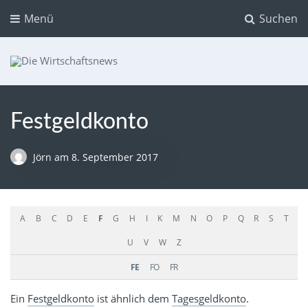
Menü
Suchen
Die Wirtschaftsnews
Dein Ratgeber für Aktien und Kryptowährungen
Festgeldkonto
Jörn
am
8. September 2017
A
B
C
D
E
F
G
H
I
K
M
N
O
P
Q
R
S
T
U
V
W
Z
FE
FO
FR
Ein
Festgeldkonto
ist ähnlich dem
Tagesgeldkonto
.