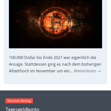
100.000 Dollar bis Ende 2021 war eigentlich die
Ansage. Stattdessen ging es nach dem bisherigen
Allzeithoch im November um ein…
Weiterlesen
→
Nächster Beitrag
Tagesgeldkonto