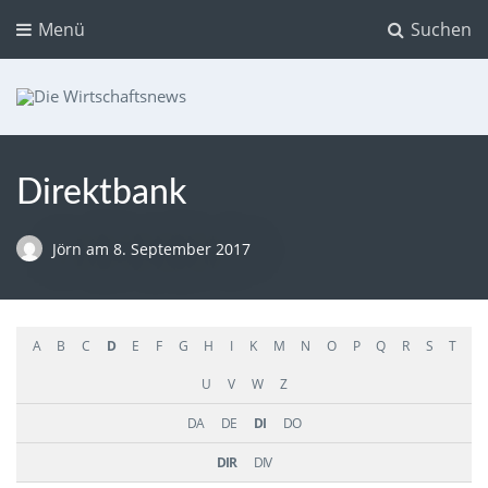
Menü
Suchen
Die Wirtschaftsnews
Dein Ratgeber für Aktien und Kryptowährungen
Direktbank
Jörn
am
8. September 2017
A
B
C
D
E
F
G
H
I
K
M
N
O
P
Q
R
S
T
U
V
W
Z
DA
DE
DI
DO
DIR
DIV