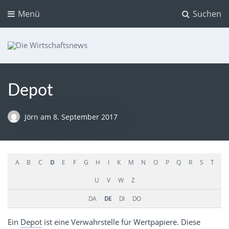
Menü
Suchen
Die Wirtschaftsnews
Dein Ratgeber für Aktien und Kryptowährungen
Depot
Jörn
am
8. September 2017
A
B
C
D
E
F
G
H
I
K
M
N
O
P
Q
R
S
T
U
V
W
Z
DA
DE
DI
DO
Ein
Depot
ist eine Verwahrstelle für Wertpapiere. Diese