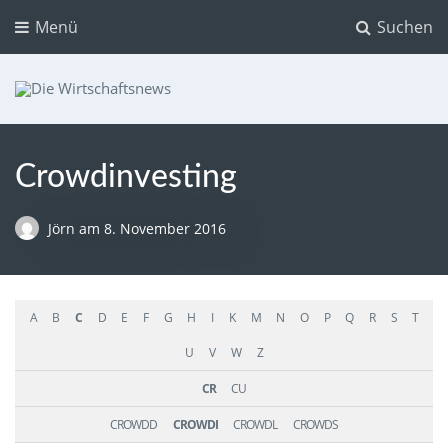
Menü
Suchen
Die Wirtschaftsnews
Dein Ratgeber für Aktien und Kryptowährungen
Crowdinvesting
Jörn
am
8. November 2016
A
B
C
D
E
F
G
H
I
K
M
N
O
P
Q
R
S
T
U
V
W
Z
CR
CU
CROWDD
CROWDI
CROWDL
CROWDS