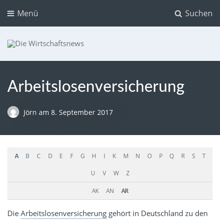
Menü
Suchen
Die Wirtschaftsnews
Dein Ratgeber für Aktien und Kryptowährungen
Arbeitslosenversicherung
Jörn
am
8. September 2017
A
B
C
D
E
F
G
H
I
K
M
N
O
P
Q
R
S
T
U
V
W
Z
AK
AN
AR
Die
Arbeitslosenversicherung
gehört in Deutschland zu den