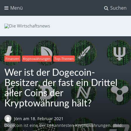
Menü
Suchen
Die Wirtschaftsnews
Dein Ratgeber für Aktien und Kryptowährungen
Finanzen
Kryptowährungen
Top-Themen
Wer ist der Dogecoin-
Besitzer, der fast ein Drittel
aller Coins der
Kryptowährung hält?
Jörn
am
18. Februar 2021
Dogecoin ist eine der bekanntesten Kryptowährungen. (Bild: