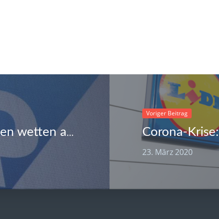
Voriger Beitrag
1 Milliarde gegen SAP: Spekulanten wetten auf Absturz von DAX-Konzernen
23. März 2020