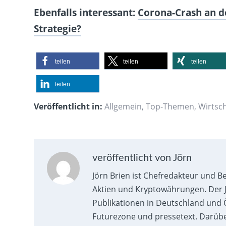
Ebenfalls interessant:
Corona-Crash an de
Strategie?
teilen
teilen
teilen
teilen
Veröffentlicht in:
Allgemein
,
Top-Themen
,
Wirtsch
veröffentlicht von Jörn
Jörn Brien ist Chefredakteur und B
Aktien und Kryptowährungen. Der J
Publikationen in Deutschland und Ö
Futurezone und pressetext. Darübe