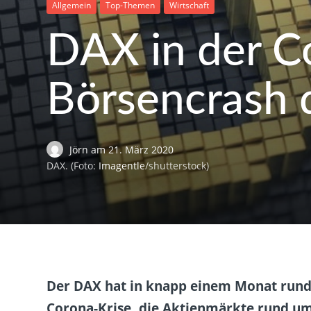
Allgemein
Top-Themen
Wirtschaft
DAX in der Co
Börsencrash 
Jörn
am
21. März 2020
DAX. (Foto:
Imagentle
/shutterstock)
Der DAX hat in knapp einem Monat rund 
Corona-Krise, die Aktienmärkte rund um 