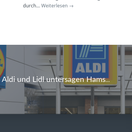
durch…
Weiterlesen
→
Corona-Krise: Aldi und Lidl untersagen Hamsterkäufe bei Klopapier und Nudeln