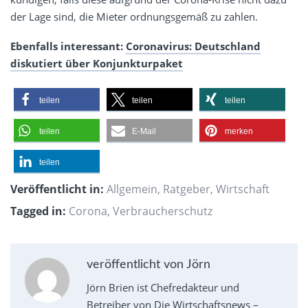
der Lage sind, die Mieter ordnungsgemäß zu zahlen.
Ebenfalls interessant:
Coronavirus: Deutschland
diskutiert über Konjunkturpaket
teilen
teilen
teilen
teilen
E-Mail
merken
teilen
Veröffentlicht in:
Allgemein
,
Ratgeber
,
Wirtschaft
Tagged in:
Corona
,
Verbraucherschutz
veröffentlicht von Jörn
Jörn Brien ist Chefredakteur und
Betreiber von Die Wirtschaftsnews –