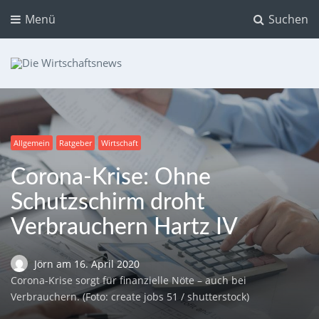
Menü
Suchen
Die Wirtschaftsnews
Dein Ratgeber für Aktien und Kryptowährungen
Allgemein
Ratgeber
Wirtschaft
Corona-Krise: Ohne
Schutzschirm droht
Verbrauchern Hartz IV
Jörn
am
16. April 2020
Corona-Krise sorgt für finanzielle Nöte – auch bei
Verbrauchern. (Foto: create jobs 51 / shutterstock)