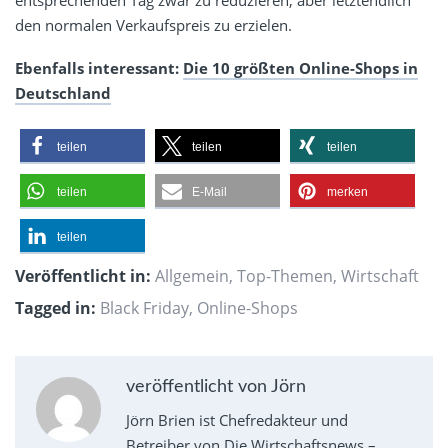
entsprechenden Tag zwar zu reduzieren, aber letztendlich
den normalen Verkaufspreis zu erzielen.
Ebenfalls interessant:
Die 10 größten Online-Shops in
Deutschland
teilen
teilen
teilen
teilen
E-Mail
merken
teilen
Veröffentlicht in:
Allgemein
,
Top-Themen
,
Wirtschaft
Tagged in:
Black Friday
,
Online-Shops
veröffentlicht von Jörn
Jörn Brien ist Chefredakteur und
Betreiber von Die Wirtschaftsnews –