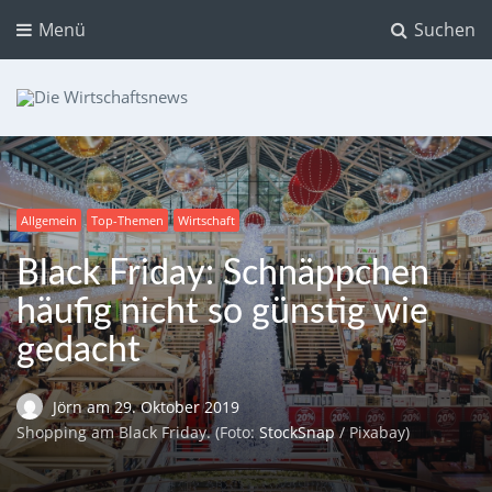
Menü
Suchen
Die Wirtschaftsnews
Dein Ratgeber für Aktien und Kryptowährungen
Allgemein
Top-Themen
Wirtschaft
Black Friday: Schnäppchen
häufig nicht so günstig wie
gedacht
Jörn
am
29. Oktober 2019
Shopping am Black Friday. (Foto:
StockSnap
/ Pixabay)