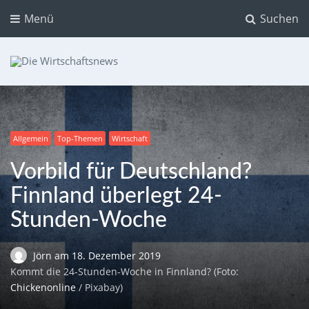
Menü
Suchen
Die Wirtschaftsnews
Dein Ratgeber für Aktien und Kryptowährungen
Allgemein
Top-Themen
Wirtschaft
Vorbild für Deutschland?
Finnland überlegt 24-
Stunden-Woche
Jörn
am
18. Dezember 2019
Kommt die 24-Stunden-Woche in Finnland? (Foto:
Chickenonline
/ Pixabay)