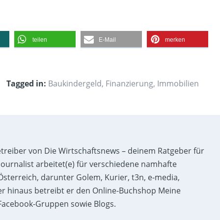
teilen
E-Mail
merken
Tagged in:
Baukindergeld
,
Finanzierung
,
Immobilien
etreiber von Die Wirtschaftsnews – deinem Ratgeber für
ournalist arbeitet(e) für verschiedene namhafte
sterreich, darunter Golem, Kurier, t3n, e-media,
r hinaus betreibt er den Online-Buchshop Meine
acebook-Gruppen sowie Blogs.