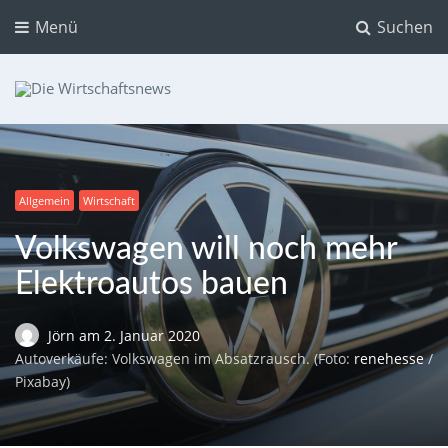
Menü
Suchen
Die Wirtschaftsnews
Dein Ratgeber für Aktien und Kryptowährungen
Allgemein
Wirtschaft
Volkswagen will noch mehr
Elektroautos bauen
Jörn
am
2. Januar 2020
Autoverkäufe: Volkswagen im Absatzrausch. (Foto:
renehesse
/
Pixabay)