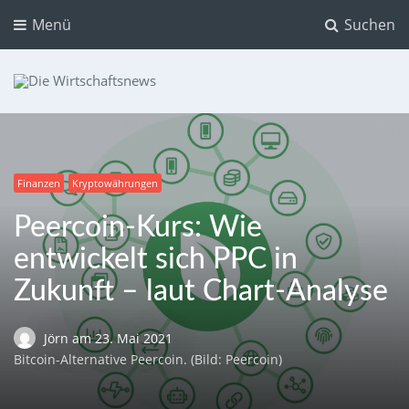
Menü
Suchen
Die Wirtschaftsnews
Dein Ratgeber für Aktien und Kryptowährungen
Finanzen
Kryptowährungen
Peercoin-Kurs: Wie
entwickelt sich PPC in
Zukunft – laut Chart-Analyse
Jörn
am
23. Mai 2021
Bitcoin-Alternative Peercoin. (Bild: Peercoin)