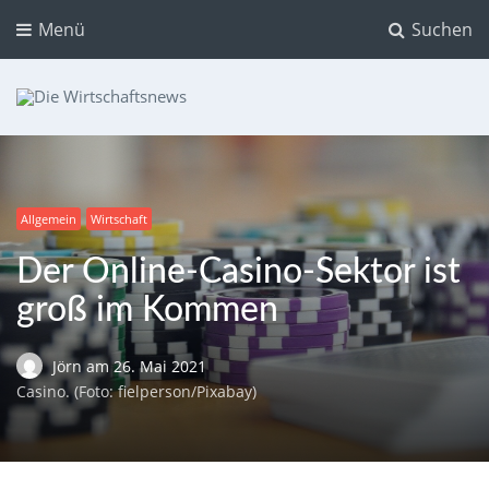
Menü
Suchen
Die Wirtschaftsnews
Dein Ratgeber für Aktien und Kryptowährungen
Allgemein
Wirtschaft
Der Online-Casino-Sektor ist
groß im Kommen
Jörn
am
26. Mai 2021
Casino. (Foto: fielperson/Pixabay)