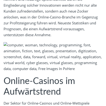
Eingliederung solcher Innovationen werden nicht nur alte
Kunden zufriedenstellen, sondern auch neue Zocker
anlocken, was in der Online-Casino-Branche im Gegenzug
zur Profitsteigerung führen wird. Neueste Statistiken und
Prognosen, die einen Aufwärtstrend voraussagen,
unterstützen diese Annahme.
Online-Casinos im
Aufwärtstrend
Der Sektor für Online-Casinos und Online-Wettspiele