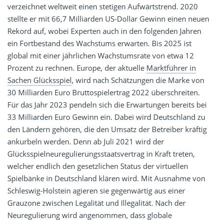
verzeichnet weltweit einen stetigen Aufwärtstrend. 2020
stellte er mit 66,7 Milliarden US-Dollar Gewinn einen neuen
Rekord auf, wobei Experten auch in den folgenden Jahren
ein Fortbestand des Wachstums erwarten. Bis 2025 ist
global mit einer jährlichen Wachstumsrate von etwa 12
Prozent zu rechnen. Europe, der aktuelle
Marktführer in
Sachen Glücksspiel
, wird nach Schätzungen die Marke von
30 Milliarden Euro Bruttospielertrag 2022 überschreiten.
Für das Jahr 2023 pendeln sich die Erwartungen bereits bei
33 Milliarden Euro Gewinn ein. Dabei wird Deutschland zu
den Ländern gehören, die den Umsatz der Betreiber kräftig
ankurbeln werden. Denn ab Juli 2021 wird der
Glücksspielneuregulierungsstaatsvertrag in Kraft treten,
welcher endlich den gesetzlichen Status der virtuellen
Spielbänke in Deutschland klären wird. Mit Ausnahme von
Schleswig-Holstein agieren sie gegenwärtig aus einer
Grauzone zwischen Legalität und Illegalität. Nach der
Neuregulierung wird angenommen, dass globale