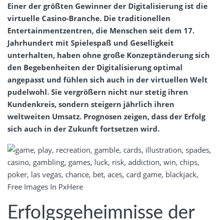
Einer der größten Gewinner der Digitalisierung ist die
virtuelle Casino-Branche. Die traditionellen
Entertainmentzentren, die Menschen seit dem 17.
Jahrhundert mit Spielespaß und Geselligkeit
unterhalten, haben ohne große Konzeptänderung sich
den Begebenheiten der Digitalisierung optimal
angepasst und fühlen sich auch in der virtuellen Welt
pudelwohl. Sie vergrößern nicht nur stetig ihren
Kundenkreis, sondern steigern jährlich ihren
weltweiten Umsatz. Prognosen zeigen, dass der Erfolg
sich auch in der Zukunft fortsetzen wird.
Erfolgsgeheimnisse der