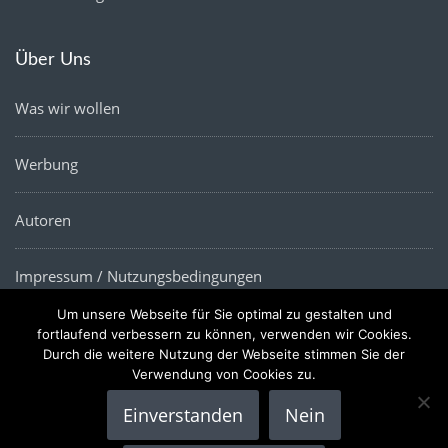
Über Uns
Was wir wollen
Werbung
Autoren
Impressum / Nutzungsbedingungen
Um unsere Webseite für Sie optimal zu gestalten und
Datenschutz
fortlaufend verbessern zu können, verwenden wir Cookies.
Durch die weitere Nutzung der Webseite stimmen Sie der
Verwendung von Cookies zu.
Einverstanden
Nein
Copyright © 2022 |
Die Wirtschaftsnews
- Alle Rechte