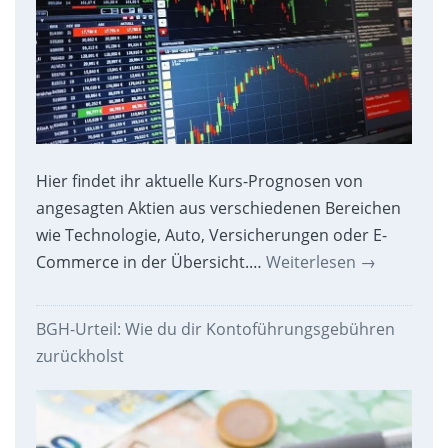
Hier findet ihr aktuelle Kurs-Prognosen von
angesagten Aktien aus verschiedenen Bereichen
wie Technologie, Auto, Versicherungen oder E-
Commerce in der Übersicht.…
Weiterlesen
→
BGH-Urteil: Wie du dir Kontoführungsgebühren
zurückholst