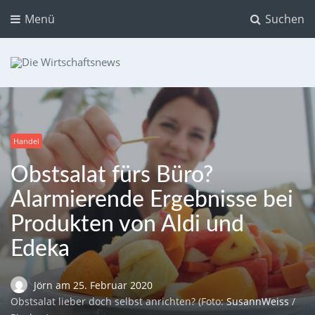
Menü
Suchen
Die Wirtschaftsnews
Dein Ratgeber für Aktien und Kryptowährungen
Handel
Obstsalat fürs Büro?
Alarmierende Ergebnisse bei
Produkten von Aldi und
Edeka
Jörn
am
25. Februar 2020
Obstsalat lieber doch selbst anrichten? (Foto:
SusannWeiss
/