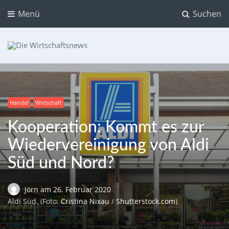
Menü
Suchen
Die Wirtschaftsnews
Dein Ratgeber für Aktien und Kryptowährungen
Handel
Wirtschaft
Kooperation: Kommt es zur
Wiedervereinigung von Aldi
Süd und Nord?
Jörn
am
26. Februar 2020
Aldi Süd. (Foto:
Cristina Nixau
/
Shutterstock.com
)