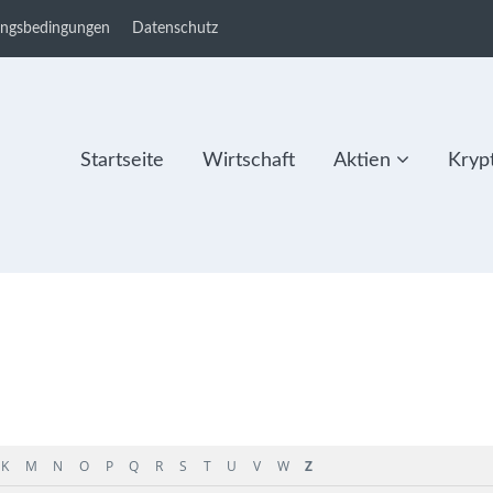
ungsbedingungen
Datenschutz
Startseite
Wirtschaft
Aktien
Kryp
K
M
N
O
P
Q
R
S
T
U
V
W
Z