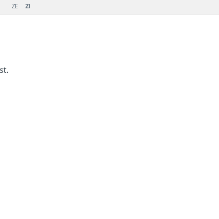
ZE
ZI
st.