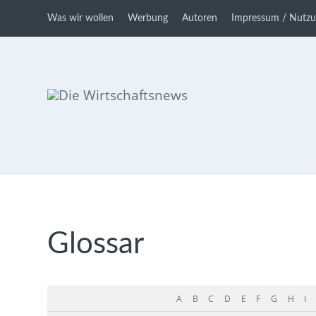
Was wir wollen
Werbung
Autoren
Impressum / Nutz
Die Wirtschaftsnews
Dein Ratgeber für Aktien und
Kryptowährungen
Glossar
A
B
C
D
E
F
G
H
I