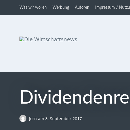
Was wir wollen
Werbung
Autoren
Impressum / Nutz
Die Wirtschaftsnews
Dein Ratgeber für Aktien und
Kryptowährungen
Dividendenre
Jörn
am
8. September 2017