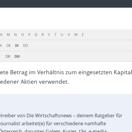
K
M
N
O
P
Q
R
S
T
U
V
W
Z
A
DE
DI
DO
DIR
DIV
ete Betrag im Verhältnis zum eingesetzten Kapital
hiedener Aktien verwendet.
etreiber von Die Wirtschaftsnews – deinem Ratgeber für
ournalist arbeitet(e) für verschiedene namhafte
sterreich, darunter Golem, Kurier, t3n, e-media,