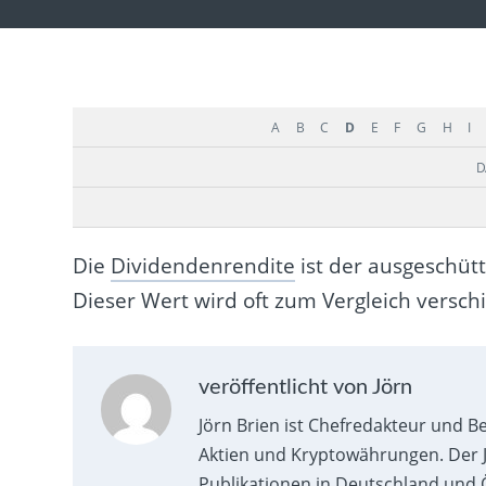
A
B
C
D
E
F
G
H
I
D
Die
Dividendenrendite
ist der ausgeschütt
Dieser Wert wird oft zum Vergleich versc
veröffentlicht von Jörn
Jörn Brien ist Chefredakteur und B
Aktien und Kryptowährungen. Der J
Publikationen in Deutschland und Ö