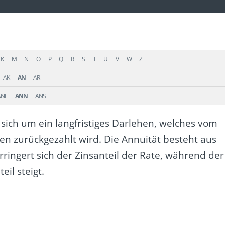
K
M
N
O
P
Q
R
S
T
U
V
W
Z
AK
AN
AR
ANL
ANN
ANS
sich um ein langfristiges Darlehen, welches vom
n zurückgezahlt wird. Die Annuität besteht aus
rringert sich der Zinsanteil der Rate, während der
il steigt.