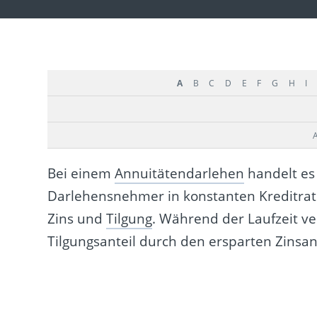
A
B
C
D
E
F
G
H
I
Bei einem
Annuitätendarlehen
handelt es 
Darlehensnehmer in konstanten Kreditrate
Zins und
Tilgung
. Während der Laufzeit ve
Tilgungsanteil durch den ersparten Zinsante