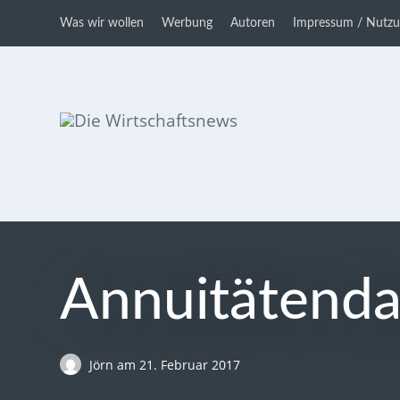
Was wir wollen
Werbung
Autoren
Impressum / Nutz
Die Wirtschaftsnews
Dein Ratgeber für Aktien und
Kryptowährungen
Annuitätenda
Jörn
am
21. Februar 2017