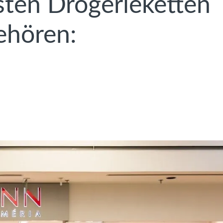
ten Drogerieketten
ehören: