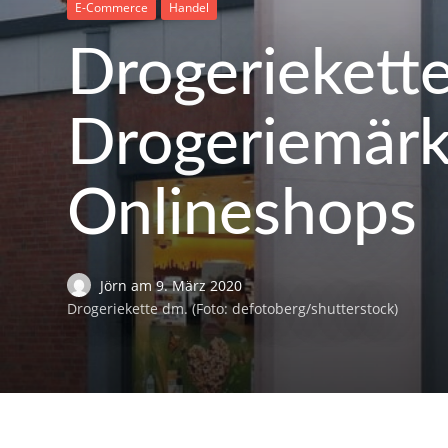
E-Commerce
Handel
Drogeriekette
Drogeriemärk
Onlineshops
Jörn
am
9. März 2020
Drogeriekette dm. (Foto: defotoberg/shutterstock)