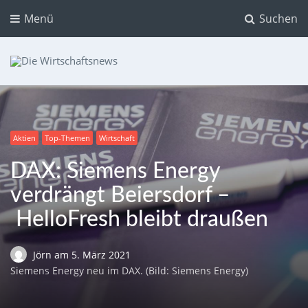
Menü
Suchen
Die Wirtschaftsnews
Dein Ratgeber für Aktien und Kryptowährungen
Aktien
Top-Themen
Wirtschaft
DAX: Siemens Energy
verdrängt Beiersdorf –
HelloFresh bleibt draußen
Jörn
am
5. März 2021
Siemens Energy neu im DAX. (Bild: Siemens Energy)