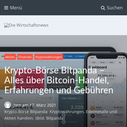
Menü
Suchen
Die Wirtschaftsnews
Dein Ratgeber für Aktien und Kryptowährungen
Aktien
Finanzen
Kryptowährungen
Krypto-Börse Bitpanda –
Alles über Bitcoin-Handel,
Erfahrungen und Gebühren
Jörn
am
17. März 2021
Krypto-Börse Bitpanda: Kryptowährungen, Edelmetalle und
Aktien handeln. (Bild: Bitpanda)