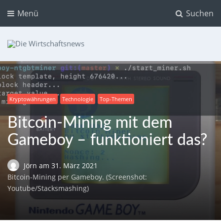
Menü
Suchen
Die Wirtschaftsnews
Dein Ratgeber für Aktien und Kryptowährungen
Kryptowährungen
Technologie
Top-Themen
Bitcoin-Mining mit dem
Gameboy – funktioniert das?
Jörn
am
31. März 2021
Bitcoin-Mining per Gameboy. (Screenshot:
Youtube/Stacksmashing)