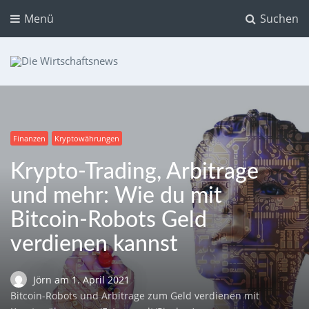
Menü
Suchen
Die Wirtschaftsnews
Dein Ratgeber für Aktien und Kryptowährungen
Finanzen
Kryptowährungen
Krypto-Trading, Arbitrage
und mehr: Wie du mit
Bitcoin-Robots Geld
verdienen kannst
Jörn
am
1. April 2021
Bitcoin-Robots und Arbitrage zum Geld verdienen mit