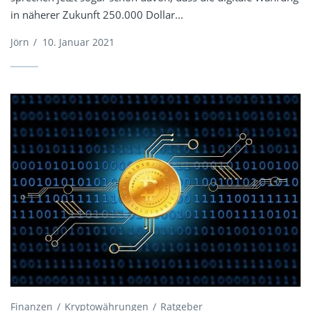
in näherer Zukunft 250.000 Dollar...
Jörn
/
10. Januar 2021
Finanzen
Kryptowährungen
Ratgeber