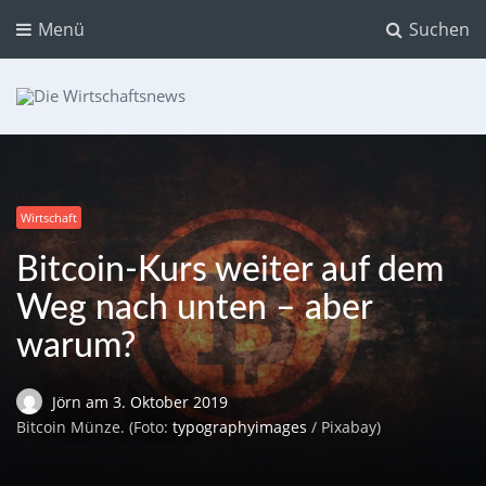
Menü
Suchen
Die Wirtschaftsnews
Dein Ratgeber für Aktien und Kryptowährungen
Wirtschaft
Bitcoin-Kurs weiter auf dem
Weg nach unten – aber
warum?
Jörn
am
3. Oktober 2019
Bitcoin Münze. (Foto:
typographyimages
/ Pixabay)