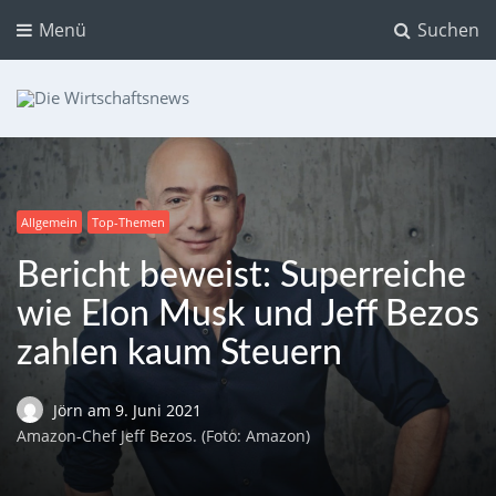
Menü
Suchen
Die Wirtschaftsnews
Dein Ratgeber für Aktien und Kryptowährungen
Allgemein
Top-Themen
Bericht beweist: Superreiche
wie Elon Musk und Jeff Bezos
zahlen kaum Steuern
Jörn
am
9. Juni 2021
Amazon-Chef Jeff Bezos. (Foto: Amazon)