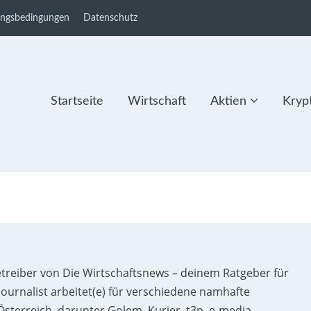
ungsbedingungen
Datenschutz
Startseite
Wirtschaft
Aktien
Kryp
etreiber von Die Wirtschaftsnews – deinem Ratgeber für
ournalist arbeitet(e) für verschiedene namhafte
sterreich, darunter Golem, Kurier, t3n, e-media,