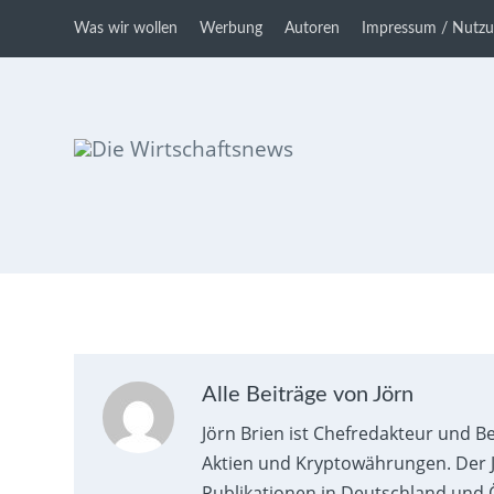
Was wir wollen
Werbung
Autoren
Impressum / Nutz
Die Wirtschaftsnews
Dein Ratgeber für Aktien und
Kryptowährungen
Alle Beiträge von Jörn
Jörn Brien ist Chefredakteur und B
Aktien und Kryptowährungen. Der J
Publikationen in Deutschland und Ö