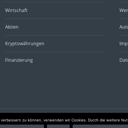
Wirtschaft
Wer
Aktien
Aut
Kryptowährungen
Imp
Finanzierung
Dat
nd verbessern zu können, verwenden wir Cookies. Durch die weitere N
chte vorbehalten.