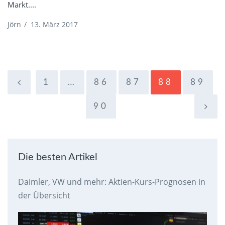
Markt....
Jörn
/
13. März 2017
1
…
86
87
88
89
90
Die besten Artikel
Daimler, VW und mehr: Aktien-Kurs-Prognosen in
der Übersicht