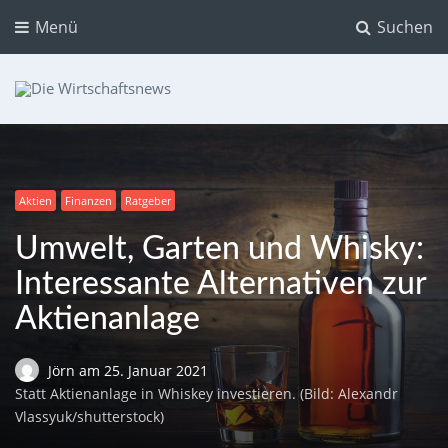
Menü
Suchen
Die Wirtschaftsnews
Dein Ratgeber für Aktien und Kryptowährungen
Aktien
Finanzen
Ratgeber
Umwelt, Garten und Whisky:
Interessante Alternativen zur
Aktienanlage
Jörn
am
25. Januar 2021
Statt Aktienanlage in Whiskey investieren. (Bild: Alexandr
Vlassyuk/shutterstock)